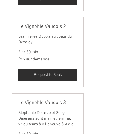
Le Vignoble Vaudois 2
Les Frères Dubois au coeur du
Dézaley
2 hr 30 min
Prix
Prix sur demande
sur
demande
Request to Book
Le Vignoble Vaudois 3
Stéphanie Delarze et Serge
Diserens sont mari et femme,
viticulteurs à Villeneuve & Aigle.