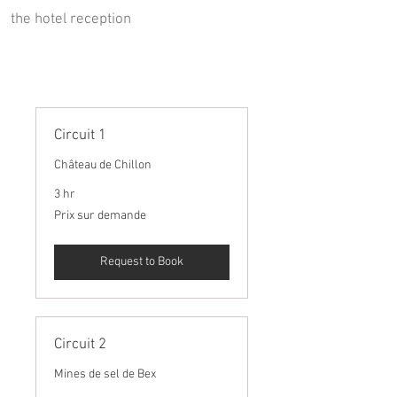
the hotel reception
Circuit 1
Château de Chillon
3 hr
Prix
Prix sur demande
sur
demande
Request to Book
Circuit 2
Mines de sel de Bex