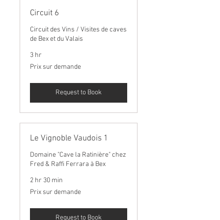
Circuit 6
Circuit des Vins / Visites de caves
de Bex et du Valais
3 hr
Prix
Prix sur demande
sur
demande
Request to Book
Le Vignoble Vaudois 1
Domaine "Cave la Ratinière" chez
Fred & Raffi Ferrara à Bex
2 hr 30 min
Prix
Prix sur demande
sur
demande
Request to Book