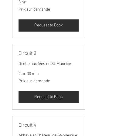
3 hr
Prix
Prix sur demande
sur
demande
Request to Book
Circuit 3
Grotte aux fées de St-Maurice
2 hr 30 min
Prix
Prix sur demande
sur
demande
Request to Book
Circuit 4
Abbaye et Château de St-Maurice.