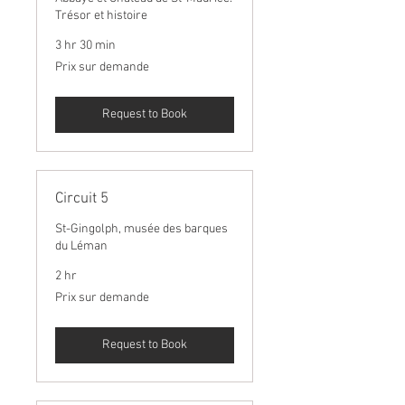
Trésor et histoire
3 hr 30 min
Prix
Prix sur demande
sur
demande
Request to Book
Circuit 5
St-Gingolph, musée des barques
du Léman
2 hr
Prix
Prix sur demande
sur
demande
Request to Book