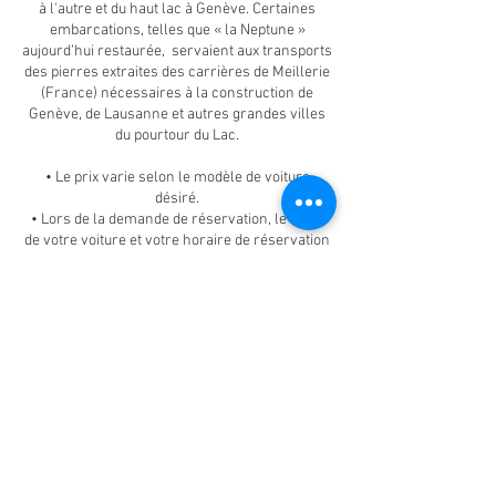
à l'autre et du haut lac à Genève. Certaines
embarcations, telles que « la Neptune »
aujourd’hui restaurée, servaient aux transports
des pierres extraites des carrières de Meillerie
(France) nécessaires à la construction de
Genève, de Lausanne et autres grandes villes
du pourtour du Lac.
• Le prix varie selon le modèle de voiture
désiré.
• Lors de la demande de réservation, le choix
de votre voiture et votre horaire de réservation
sera respecté au mieux mais il pourrait y avoir
des modifications, selon disponibilité des
voitures. Vous serez informé si c'était le cas.
Contact Details
Le Bouveret, Port-Valais, Valais, Suisse