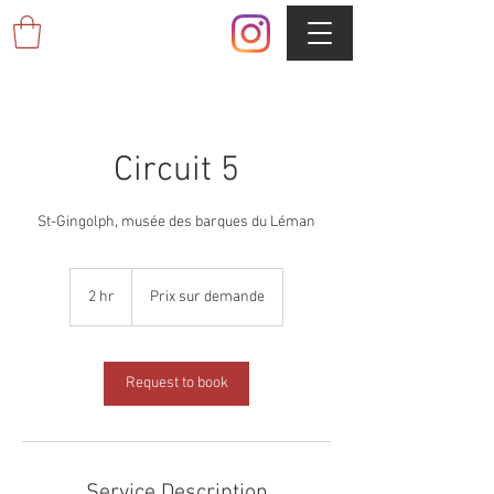
Circuit 5
St-Gingolph, musée des barques du Léman
Prix
sur
2 hr
2
Prix sur demande
demande
h
r
Request to book
Service Description